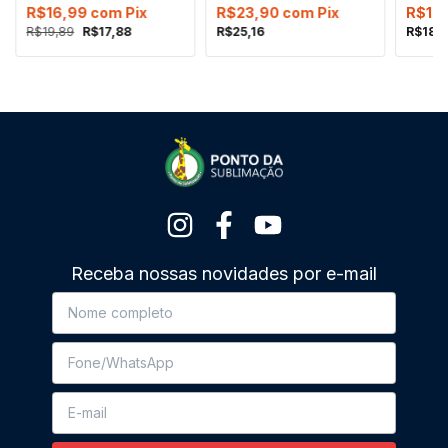
R$16,99
com
Pix
R$23,90
com
Pix
R$17
R$19,89
R$17,88
R$25,16
R$18,
Receba nossas novidades por e-mail