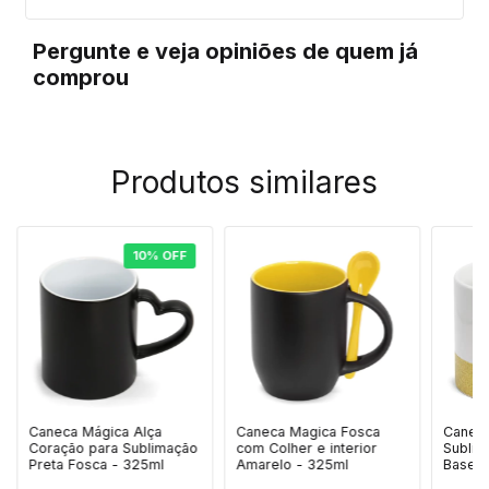
Pergunte e veja opiniões de quem já
comprou
Produtos similares
10
%
OFF
Caneca Mágica Alça
Caneca Magica Fosca
Caneca
Coração para Sublimação
com Colher e interior
Sublim
Preta Fosca - 325ml
Amarelo - 325ml
Base G
325ml