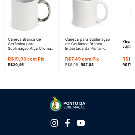
Caneca Branca de
Caneca para Sublimação
Xícara
Cerâmica para
de Cerâmica Branca
Suport
Sublimação Alça Cromada
Importada da Ponto -
Prata - 325ml
325ml
R$19,90
com
Pix
R$7,49
com
Pix
R$16
R$20,95
R$8,09
R$7,88
R$17,1