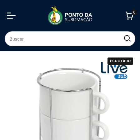
0
ESGOTADO