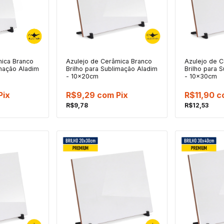
mica Branco
Azulejo de Cerâmica Branco
Azulejo de 
imação Aladim
Brilho para Sublimação Aladim
Brilho para 
- 10x20cm
- 10x30cm
Pix
R$9,29
com
Pix
R$11,90
c
R$9,78
R$12,53