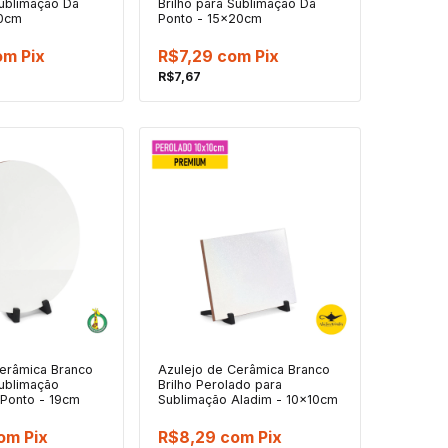
Sublimação Da
Brilho para Sublimação Da
10cm
Ponto - 15x20cm
om
Pix
R$7,29
com
Pix
R$7,67
Cerâmica Branco
Azulejo de Cerâmica Branco
Sublimação
Brilho Perolado para
Ponto - 19cm
Sublimação Aladim - 10x10cm
om
Pix
R$8,29
com
Pix