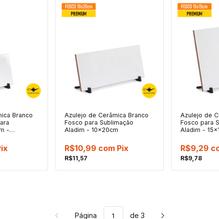
mica Branco
Azulejo de Cerâmica Branco
Azulejo de 
para
Fosco para Sublimação
Fosco para 
m -
Aladim - 10x20cm
Aladim - 15
ix
R$10,99
com
Pix
R$9,29
c
R$11,57
R$9,78
Página
de 3