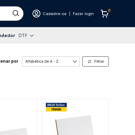
0
Cadastre-se
|
Fazer login
ndedor
DTF
enar por
Filtrar