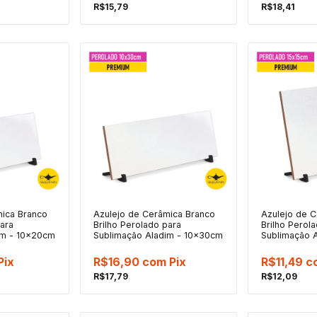
R$15,79
R$18,41
mica Branco
Azulejo de Cerâmica Branco
Azulejo de 
para
Brilho Perolado para
Brilho Perol
im - 10x20cm
Sublimação Aladim - 10x30cm
Sublimação 
Pix
R$16,90
com
Pix
R$11,49
c
R$17,79
R$12,09