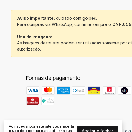
Aviso importante:
cuidado com golpes.
Para compras via WhatsApp, confirme sempre o
CNPJ: 59
Uso de imagens:
As imagens deste site podem ser utilizadas somente por c
autorização.
Formas de pagamento
Ao navegar por este site
você aceita
Aceitar e fechar
Azulejo para Sublimação
- Ponto da Sublimação | Loj
o uso de cookies
para agilizar a sua