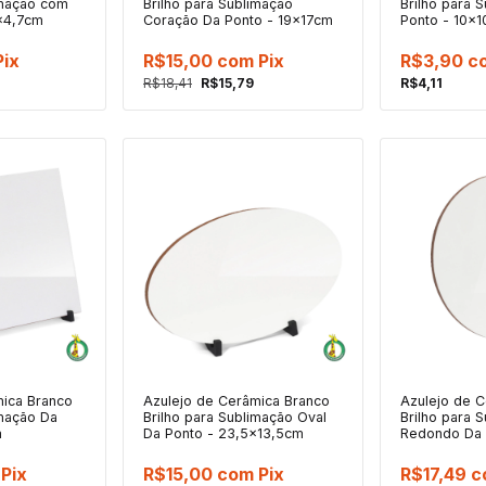
imação com
Brilho para Sublimação
Brilho para 
7x4,7cm
Coração Da Ponto - 19x17cm
Ponto - 10x
Pix
R$15,00
com
Pix
R$3,90
c
R$18,41
R$15,79
R$4,11
mica Branco
Azulejo de Cerâmica Branco
Azulejo de 
imação Da
Brilho para Sublimação Oval
Brilho para 
m
Da Ponto - 23,5x13,5cm
Redondo Da 
Pix
R$15,00
com
Pix
R$17,49
c