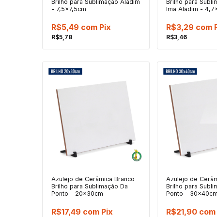
Brilho para Sublimação Aladim
Brilho para Subl
- 7,5x7,5cm
Imã Aladim - 4,
R$5,49
com
Pix
R$3,29
com
R$5,78
R$3,46
Azulejo de Cerâmica Branco
Azulejo de Cerâ
Brilho para Sublimação Da
Brilho para Subl
Ponto - 20x30cm
Ponto - 30x40c
R$17,49
com
Pix
R$21,90
com