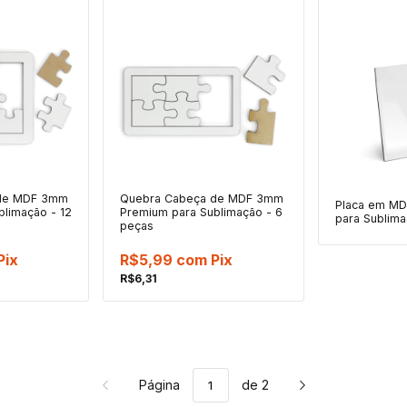
de MDF 3mm
Quebra Cabeça de MDF 3mm
Placa em M
blimação - 12
Premium para Sublimação - 6
para Sublim
peças
Pix
R$5,99
com
Pix
R$6,31
Página
de 2