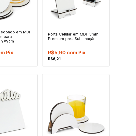
 Redondo em MDF
Porta Celular em MDF 3mm
m para
Premium para Sublimação
- 9x9cm
om
Pix
R$5,90
com
Pix
R$6,21