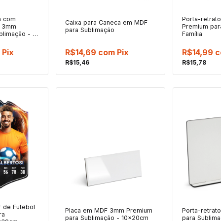
a com
Porta-retra
Caixa para Caneca em MDF
F 3mm
Premium par
para Sublimação
blimação - 16
Família
Pix
R$14,69
com
Pix
R$14,99
c
R$15,46
R$15,78
 de Futebol
Placa em MDF 3mm Premium
Porta-retra
ra
para Sublimação - 10x20cm
para Sublima