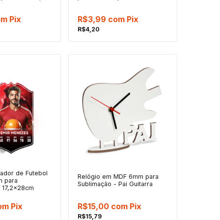
om
Pix
R$3,99
com
Pix
R$4,20
ador de Futebol
Relógio em MDF 6mm para
m para
Sublimação - Pai Guitarra
- 17,2x28cm
om
Pix
R$15,00
com
Pix
R$15,79