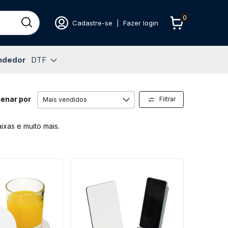
0
Cadastre-se
|
Fazer login
ndedor
DTF
enar por
Filtrar
ixas e muito mais.