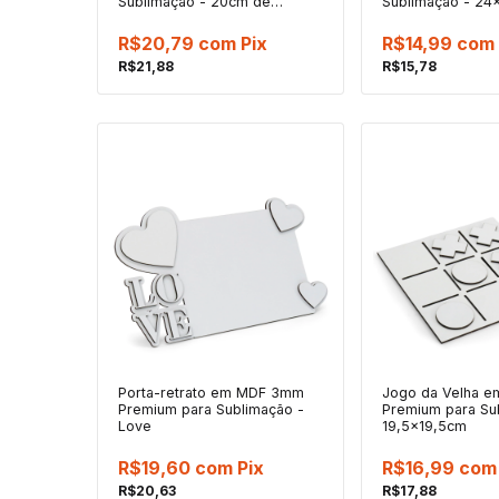
Sublimação - 20cm de
Sublimação - 2
Diâmetro
R$20,79
com
Pix
R$14,99
com
R$21,88
R$15,78
Porta-retrato em MDF 3mm
Jogo da Velha 
Premium para Sublimação -
Premium para Su
Love
19,5x19,5cm
R$19,60
com
Pix
R$16,99
com
R$20,63
R$17,88