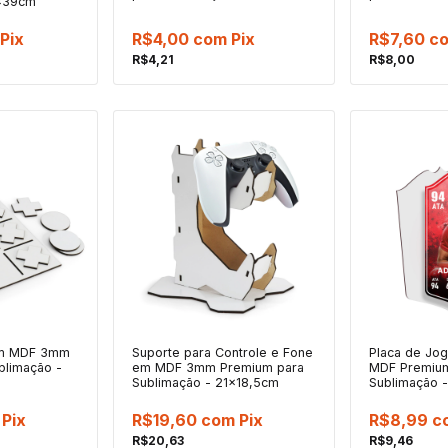
4x39cm
Pix
R$4,00
com
Pix
R$7,60
c
R$4,21
R$8,00
em MDF 3mm
Suporte para Controle e Fone
Placa de Jog
blimação -
em MDF 3mm Premium para
MDF Premiu
Sublimação - 21x18,5cm
Sublimação 
Pix
R$19,60
com
Pix
R$8,99
c
R$20,63
R$9,46