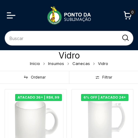
0
Vidro
Início
Insumos
Canecas
Vidro
Ordenar
Filtrar
ATACADO 36+ | R$6,99
6% OFF | ATACADO 24+