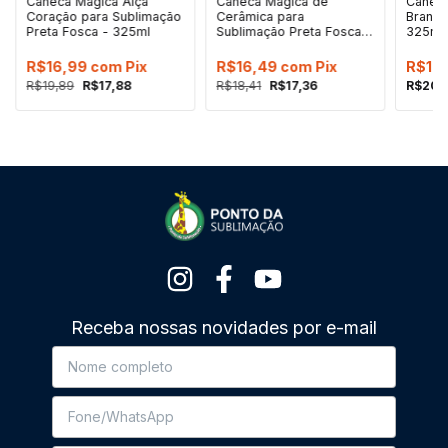
Caneca Mágica Alça
Caneca Mágica de
Caneca
Coração para Sublimação
Cerâmica para
Branca
Preta Fosca - 325ml
Sublimação Preta Fosca -
325ml
325ml
R$16,99
com
Pix
R$16,49
com
Pix
R$19
R$19,89
R$17,88
R$18,41
R$17,36
R$20,
Receba nossas novidades por e-mail