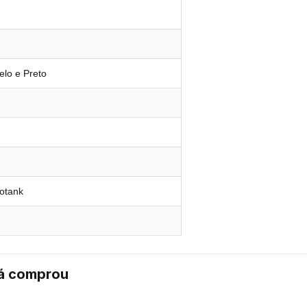
lo e Preto
otank
já comprou