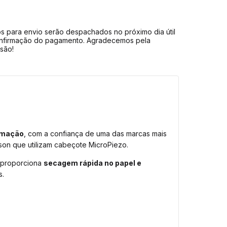
s para envio serão despachados no próximo dia útil
nfirmação do pagamento. Agradecemos pela
são!
limação
, com a confiança de uma das marcas mais
son que utilizam cabeçote MicroPiezo.
s proporciona
secagem rápida no papel e
s.