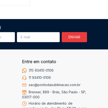
l
Entre em contato
(11) 93410-0106
11 93410-0106
sac@pontodasublimacao.com.br
Bresser, 889 - Brás, São Paulo - SP,
03017-000
Horário de atendimento: de