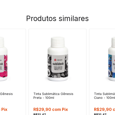
Produtos similares
a Gênesis
Tinta Sublimática Gênesis
Tinta Sublimá
Preta - 100ml
Ciano - 100m
m
Pix
R$29,90
com
Pix
R$29,90
R$31,47
R$31,47