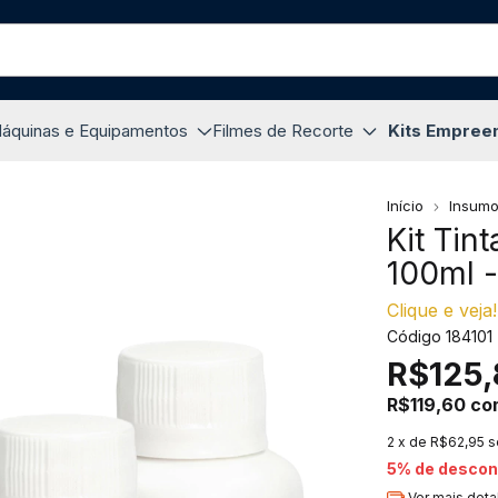
áquinas e Equipamentos
Filmes de Recorte
Kits Empree
Início
Insum
Kit Tin
100ml -
Clique e veja!
Código
184101
R$125,
R$119,60
co
2
x de
R$62,95
s
5% de descon
Ver mais deta