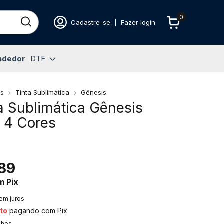
0
Cadastre-se
|
Fazer login
ndedor
DTF
os
Tinta Sublimática
Gênesis
ta Sublimática Gênesis
 4 Cores
89
m
Pix
em juros
to
pagando com Pix
lhes