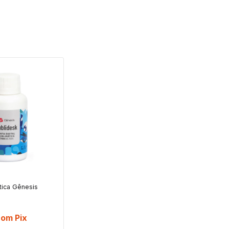
tica Gênesis
l
com
Pix