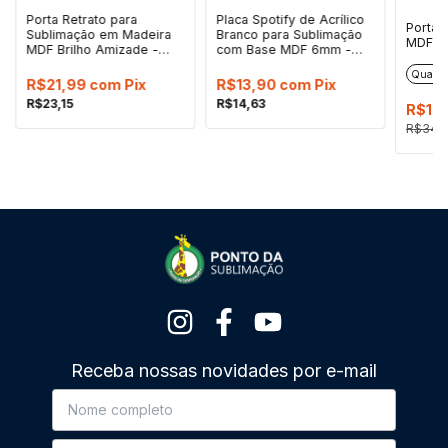
Porta Retrato para
Placa Spotify de Acrílico
Porta 
Sublimação em Madeira
Branco para Sublimação
MDF 3
MDF Brilho Amizade -
com Base MDF 6mm -
11x29cm
10x15cm
Quadr
R$21,99
com
Pix
R$13,90
com
Pix
R$23,15
R$14,63
R$14
R$34,
Receba nossas novidades por e-mail