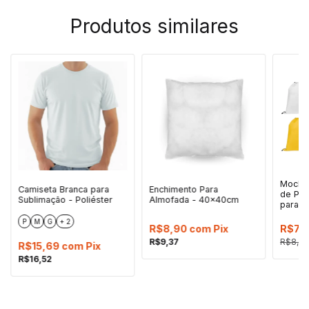
Produtos similares
Mochi
Camiseta Branca para
Enchimento Para
de Pol
Sublimação - Poliéster
Almofada - 40x40cm
para S
P
M
G
+ 2
R$8,90
com
Pix
R$7,
R$9,37
R$8,9
R$15,69
com
Pix
R$16,52