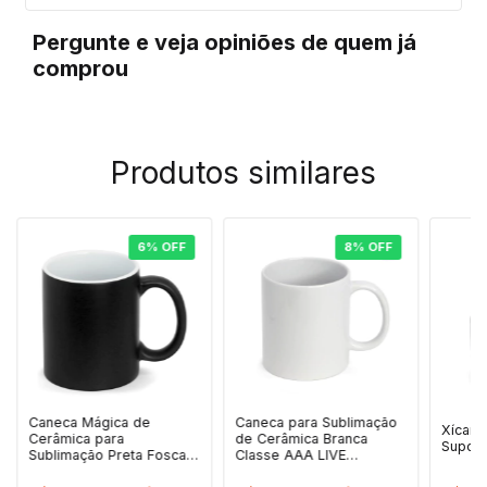
Pergunte e veja opiniões de quem já
comprou
Produtos similares
6
%
OFF
8
%
OFF
Caneca Mágica de
Caneca para Sublimação
Xícara
Cerâmica para
de Cerâmica Branca
Suport
Sublimação Preta Fosca -
Classe AAA LIVE
325ml
Premium - 325ml