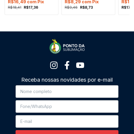
R$16,49
com
Pix
R$8,29
com
Pix
R$16
R$18,41
R$17,36
R$9,46
R$8,73
R$17,1
Receba nossas novidades por e-mail