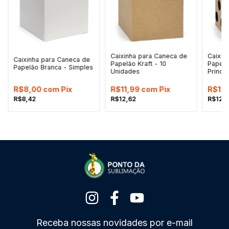
Caixinha para Caneca de
Caixin
Caixinha para Caneca de
Papelão Kraft - 10
Papelã
Papelão Branca - Simples
Unidades
Princi
R$8,00
com
Pix
R$11,99
com
Pix
R$11
R$8,42
R$12,62
R$12,
Receba nossas novidades por e-mail