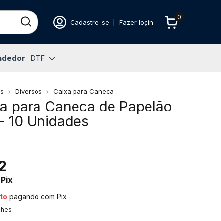
0
Cadastre-se
|
Fazer login
ndedor
DTF
os
Diversos
Caixa para Caneca
ha para Caneca de Papelão
- 10 Unidades
2
Pix
to
pagando com Pix
lhes