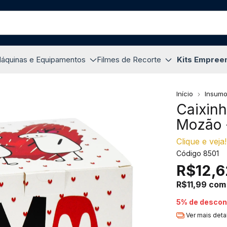
áquinas e Equipamentos
Filmes de Recorte
Kits Empree
Início
Insum
Caixin
Mozão 
Clique e veja!
Código
8501
R$12,6
R$11,99
com
5% de descon
Ver mais deta