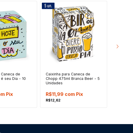
a Caneca de
Caixinha para Caneca de
Caixinha
é seu Dia - 10
Chopp 475ml Branca Beer - 5
Papelão
Unidades
Só - 10 
om
Pix
R$11,99
com
Pix
R$11,9
R$12,62
R$12,62