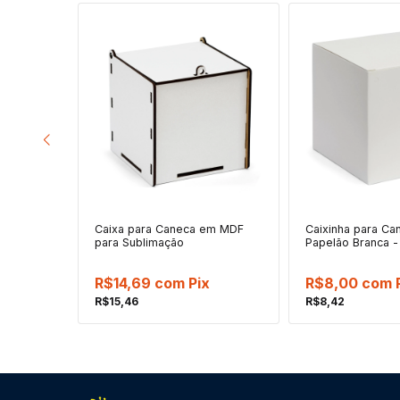
a de
Caixa para Caneca em MDF
Caixinha para Ca
rinho -
para Sublimação
Papelão Branca -
R$14,69
com
Pix
R$8,00
com
R$15,46
R$8,42