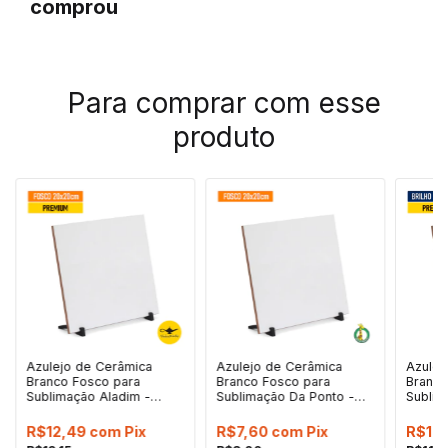
comprou
Para comprar com esse
produto
Azulejo de Cerâmica
Azulejo de Cerâmica
Azulej
Branco Fosco para
Branco Fosco para
Branco
Sublimação Aladim -
Sublimação Da Ponto -
Sublim
20x20cm
20x20cm
20x20
R$12,49
com
Pix
R$7,60
com
Pix
R$10